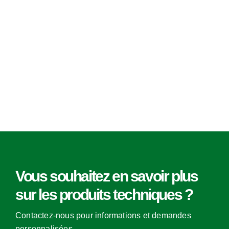
Magic Packaging System
Magic Corner
Magic Strap
Magic Net
Magic Flo
Magic Stretch
Magic Punnet
Alvéoles
Vous souhaitez en savoir plus
Pads
sur les produits techniques ?
Sacs en PE
Contactez-nous pour informations et demandes
Papiers Spéciaux
personnalisées