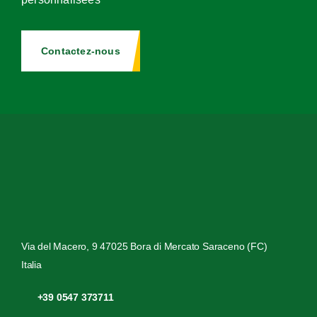
Autres produits
Certifications
Contactez-nous
Zones d’application
Nouvelles et événements
Contacts
Travaille avec nous
Europe
Extra Europe
Via del Macero, 9 47025 Bora di Mercato Saraceno (FC)
Italia
+39 0547 373711