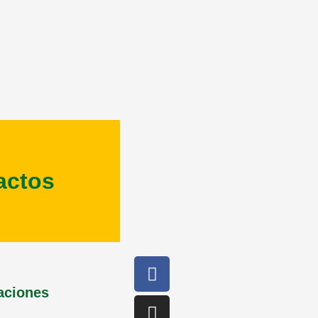
actos
caciones