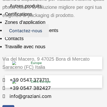
Autres produits
possa essere la soluzione migliore per ogni tua
Certifications
esigenza di packaging di prodotto.
Zones d’application
Nouvelles et événements
Contactez-nous
Contacts
Travaille avec nous
Via del Macero, 9 47025 Bora di Mercato
Europe
Saraceno (FC) Italia
+39 0547 373711
Extra Europe
+39 0547 382427
info@graziani.com